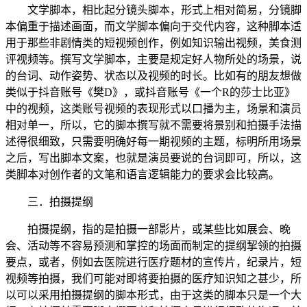
文学脚本，相比起分镜头脚本，形式上相对简易，分镜脚
本偏重于描述画面，而文学脚本偏向于交代内容，这种脚本适
用于那些非剧情类的短视频创作，例如知识输出视频，美食测
评视频等。撰写文学脚本，主要是规定好人物所处的场景，说
的台词、动作姿势、状态以及视频的时长。比如有的朋友想做
类似于抖音账号《樊D》，或抖音账号《一个R的莎士比亚》
中的视频，这类账号视频的表现形式以口播为主，场景和演员
相对单一，所以，它的脚本撰写就不需要将景别和拍摄手法描
述得很细致，只需要明确好每一期视频的主题，标明所用场景
之后，写出脚本文案，也就是演员要说的台词即可，所以，这
类脚本对创作者的文笔和语言逻辑能力的要求会比较高。
三．拍摄提纲
拍摄提纲，指的是拍摄一部影片，或某些比如展会、晚
会、活动等不容易预测和掌控的场面而制定的提纲挈领的拍摄
要点，或者，例如去医院进行医疗题材的宣传片，纪录片，短
视频等拍摄，我们可能对即将要拍摄的医疗知识知之甚少，所
以可以采用拍摄提纲的脚本形式，由于这类的脚本只是一个大