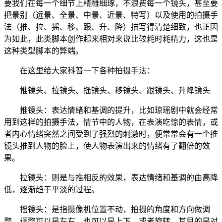
要我们在每一个细节上精雕细琢，不浪费每一个镜头，甚至要
把景别（远景、全景、中景、近景、特写）以及使用的拍摄手
法（推、拉、摇、移、跟、升、降）描写得清楚细致，也正因
为如此，此类脚本创作起来相对来说比较耗时耗精力，这也是
这种类型脚本的弊端。
在这里给大家科普一下各种拍摄手法：
推镜头、拉镜头、摇镜头、移镜头、跟镜头、升降镜头
推镜头：表达情绪和基调的提升，比如琼瑶剧中就会经常
用到这样的拍摄手法，情节中的人物，在表演吃惊的表情，或
者内心情绪突然之间受到了强烈的刺激时，便常常会有一个推
镜头推到人物的脸上，使人物表演出来的情绪有了翻倍的效
果。
拉镜头：则是与推相反的效果，表达情绪和基调的由高降
低，逐渐趋于平淡的过程。
摇镜头：是指摄像机位置不动，拍摄的角度和方向做调
整，调整可以是左右，也可以是上下，或者旋转。其目的是对