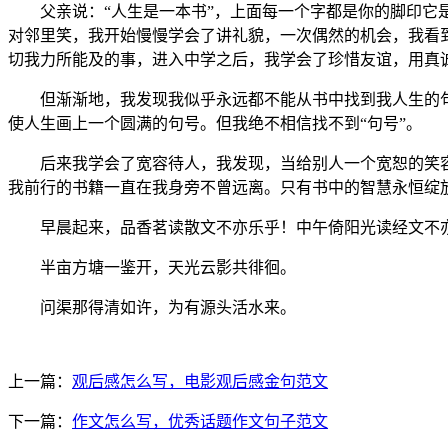
父亲说：
“人生是一本书”，上面每一个字都是你的脚印
对邻里笑，我开始慢慢学会了讲礼貌，一次偶然的机会，我看
切我力所能及的事，进入中学之后，我学会了珍惜友谊，用真
但渐渐地，我发现我似乎永远都不能从书中找到我人生的句
使人生画上一个圆满的句号。但我绝不相信找不到
“句号”。
后来我学会了宽容待人，我发现，当给别人一个宽恕的笑容
我前行的书籍一直在我身旁不曾远离。只有书中的智慧永恒绽
早晨起来，品香茗读散文不亦乐乎！中午倚阳光读经文不亦
半亩方塘一鉴开，天光云影共徘徊。
问渠那得清如许，为有源头活水来。
上一篇：
观后感怎么写，电影观后感金句范文
下一篇：
作文怎么写，优秀话题作文句子范文