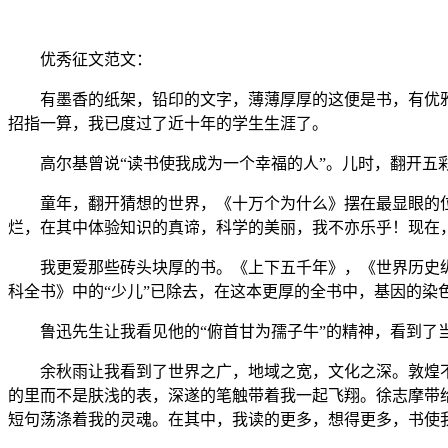
优秀
征文范文
：
有墨香的纸架，铅印的文字，薄薄厚厚的这便是书，有优雅
招指一算，我已度过了近十年的学生生涯了。
高尔基曾说
“读书使我成为一个幸福的人”。儿时，翻开
童年，翻开猜想的世界，《十万个为什么》摆在最显眼的位
烂，在其中体验知识的真谛，科学的美丽，我不亦乐乎！现在
我更爱那些砖头块厚的书。《上下五千年》，《世界历史纵
科全书》中的
“少儿”已除去，在这本更厚的全书中，基因的
鲁迅先生让我看见他的
“俯首甘为孺子牛”的精神，看到
余秋雨让我看到了世界之广，地域之宽，文化之深。敦煌不
的里而不是肤浅的表，深遂的笔触带着我一起飞翔。徐志摩带
短句荡涤着我的灵魂。在其中，我读的更多，想得更多，书使