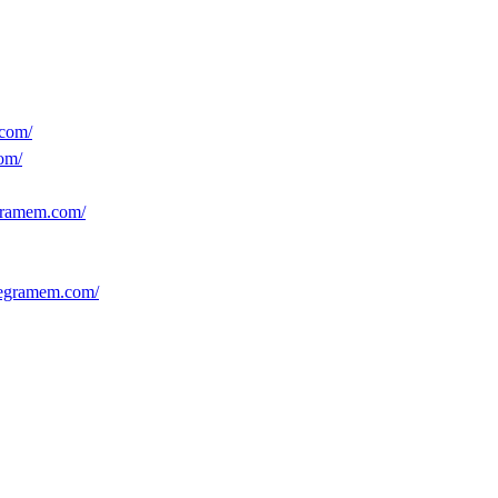
com/
m/
amem.com/
ramem.com/