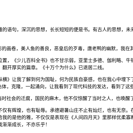
的语句，深沉的思想，长长短短的便是书。有古人的思想，未来
五彩的画卷，美人鱼的善良，恶皇后的歹毒，唐老鸭的幽默，我在
置，《少儿百科全书》也不甘示弱，亚里士多德、伽利略、牛顿
，翻开厚实的篇章。《十万个为什么》已退居二线。
横》让我了解到何为国耻，何为民族自豪感，也在我心中埋下了
染色体，克隆，一起涌向，让我看到了现代科技的发达，看到了这
了当时社会的迁腐，国民的麻木，他不仅惊醒了当时之人，也唤醒
仅有辉煌，也有耻辱。承德避暑山庄不止有灿烂，也有无奈。在
给我的是他的雅，不仅仅是表现在《人间四月天》里那样优柔寡
我渐渐成长，不亦乐乎！