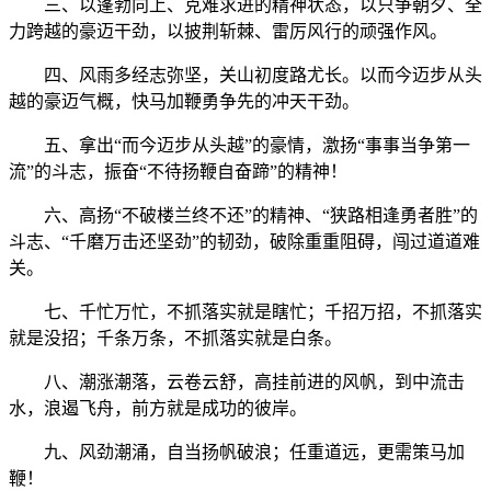
三、以蓬勃向上、克难求进的精神状态，以只争朝夕、全
力跨越的豪迈干劲，以披荆斩棘、雷厉风行的顽强作风。
四、风雨多经志弥坚，关山初度路尤长。以而今迈步从头
越的豪迈气概，快马加鞭勇争先的冲天干劲。
五、拿出
“而今迈步从头越”的豪情，激扬“事事当争第一
流”的斗志，振奋“不待扬鞭自奋蹄”的精神！
六、高扬
“不破楼兰终不还”的精神、“狭路相逢勇者胜”的
斗志、“千磨万击还坚劲”的韧劲，破除重重阻碍，闯过道道难
关。
七、千忙万忙，不抓落实就是瞎忙；千招万招，不抓落实
就是没招；千条万条，不抓落实就是白条。
八、潮涨潮落，云卷云舒，高挂前进的风帆，到中流击
水，浪遏飞舟，前方就是成功的彼岸。
九、风劲潮涌，自当扬帆破浪；任重道远，更需策马加
鞭！